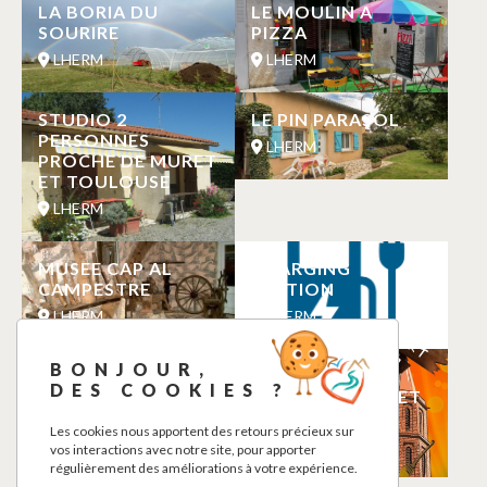
LA BORIA DU
LE MOULIN A
SOURIRE
PIZZA
LHERM
LHERM
STUDIO 2
LE PIN PARASOL
PERSONNES
LHERM
PROCHE DE MURET
ET TOULOUSE
LHERM
MUSEE CAP AL
CHARGING
CAMPESTRE
STATION
LHERM
LHERM
BONJOUR,
VIS LA JOIE
MARCHÉ DE
DES COOKIES ?
PRODUCTEURS ET
LHERM
D’ARTISANS
Les cookies nous apportent des retours précieux sur
LHERM
vos interactions avec notre site, pour apporter
régulièrement des améliorations à votre expérience.