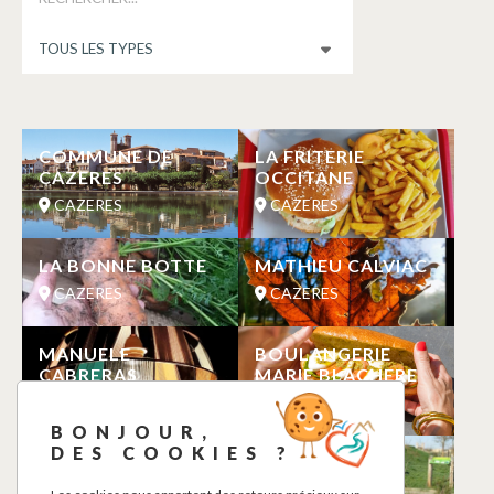
COMMUNE DE
LA FRITERIE
CAZERES
OCCITANE
CAZERES
CAZERES
LA BONNE BOTTE
MATHIEU CALVIAC
CAZERES
CAZERES
MANUELE
BOULANGERIE
CABRERAS
MARIE BLACHERE
CAZERES
CAZERES
BONJOUR,
DES COOKIES ?
WC PUBLICS ET
LE JARDIN
POINT D’EAU
GARONNE