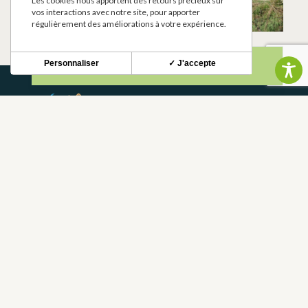
Les cookies nous apportent des retours précieux sur
POTABLE
CAZERES
vos interactions avec notre site, pour apporter
CAZERES
régulièrement des améliorations à votre expérience.
Personnaliser
✓ J'accepte
NEWSLETTER
Restez informé de nos actualités et bons plans.
S'INSCRIRE