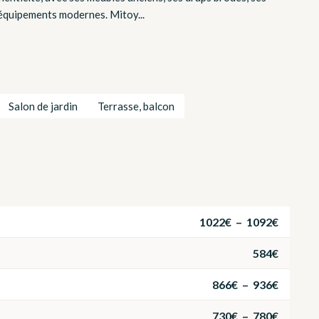
 équipements modernes. Mitoy...
Salon de jardin
Terrasse, balcon
1022€ – 1092€
584€
866€ – 936€
730€ – 780€