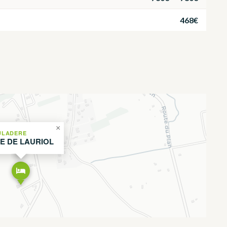
468€
×
ULADERE
TE DE LAURIOL